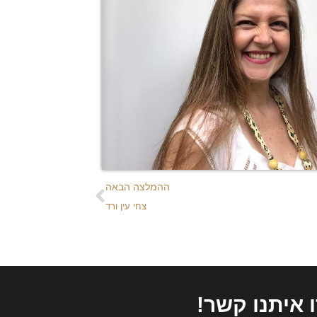
ההמלצה הבאה
צחי עין ורד
 איתנו קשר!