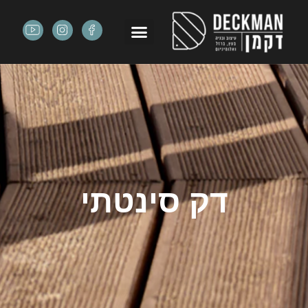
דק סינטתי