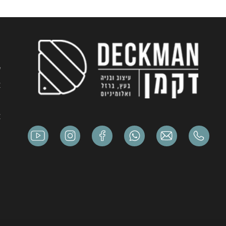
נ
ע
א
מ
א
מ
י
ה