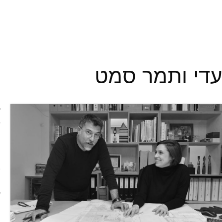
עדי ותמר סמט
"
ש
ה
ו
ב
ה
ע
ל
ב