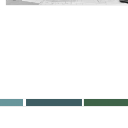
א
ב
ו
ה
ה
כ
ג
נ
ב
ה